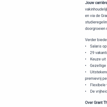
Jouw carrièr
vakinhoudeli
en via de Gra
studieregeli
doorgroeien r
Verder biede
• Salaris op 
• 29 vakanti
• Keuze uit e
• Gezellige 
• Uitstekend
premievrij pe
• Flexibele 
• De vrijheid
Over Grant 