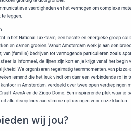
gstukken grondig te doorgronden;
municatieve vaardigheden en het vermogen om complexe mate
 te leggen.
m
ht in het National Tax-team, een hechte en energieke groep coll
erken en samen groeien. Vanuit Amsterdam werk je aan een bree
, van (familie) bedrijven tot vermogende particulieren zoals spo
sfeer is informeel, de lijnen zijn kort en je krijgt vanaf het begin 
lijkheid. We organiseren regelmatig teammomenten, van pizza-
oeken iemand die het leuk vindt om daar een verbindende rol in t
 kantoor in Amsterdam, verdeeld over twee open verdiepingen me
Cruijff ArenA en de Ziggo Dome. Een inspirerende plek waar je
 uit alle disciplines aan slimme oplossingen voor onze klanten.
ieden wij jou?