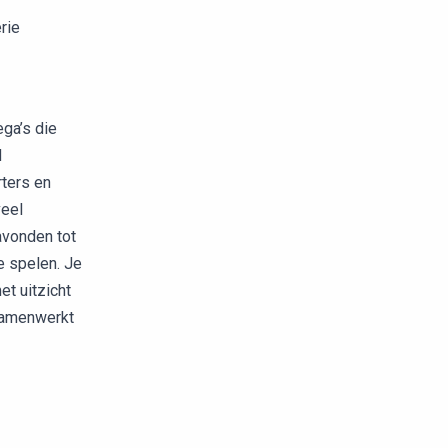
rie
ega’s die
d
rters en
veel
avonden tot
e spelen. Je
t uitzicht
 samenwerkt