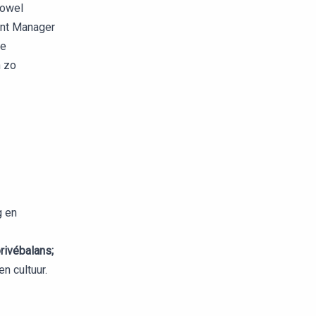
zowel
ent Manager
ze
n zo
g en
ivébalans;
n cultuur.