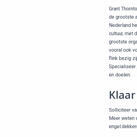
Grant Thornto
de grootste 
Nederland he
cultuur, met 
grootste orga
vooral ook vo
flink bezig z
Specialiseer 
en doelen.
Klaar
Solliciteer v
Meer weten o
engel.dekker@