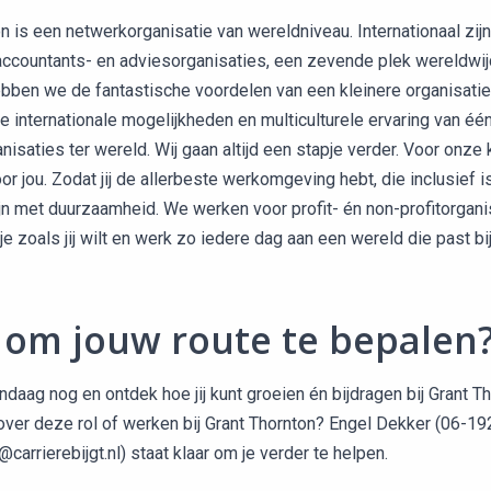
n is een netwerkorganisatie van wereldniveau. Internationaal zij
accountants- en adviesorganisaties, een zevende plek wereldwijd
bben we de fantastische voordelen van een kleinere organisati
de internationale mogelijkheden en multiculturele ervaring van éé
nisaties ter wereld. Wij gaan altijd een stapje verder. Voor onze 
or jou. Zodat jij de allerbeste werkomgeving hebt, die inclusief 
ijn met duurzaamheid. We werken voor profit- én non-profitorgani
je zoals jij wilt en werk zo iedere dag aan een wereld die past bi
 om jouw route te bepalen
andaag nog en ontdek hoe jij kunt groeien én bijdragen bij Grant 
ver deze rol of werken bij Grant Thornton? Engel Dekker (06-1
carrierebijgt.nl) staat klaar om je verder te helpen.