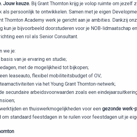
e. Jouw keuze.
Bij Grant Thornton krijg je volop ruimte om jezelf 
jk als persoonlijk te ontwikkelen. Samen met je eigen Developm
nt Thornton Academy werk je gericht aan je ambities. Dankzij on
ng kun je bijvoorbeeld doorstuderen voor je NOB-lidmaatschap e
ichting een rol als Senior Consultant.
n we je:
basis van je ervaring en studie;
edagen, met de mogelijkheid tot bijkopen;
en leaseauto, flexibel mobiliteitsbudget of OV;
teamactiviteiten via het Young Grant Thornton-netwerk;
e secundaire arbeidsvoorwaarden zoals een eindejaarsuitkerin
nsioen;
werktijden en thuiswerkmogelijkheden voor een
gezonde werk-pr
 om standaard feestdagen in te ruilen voor feestdagen uit je eige
Thornton