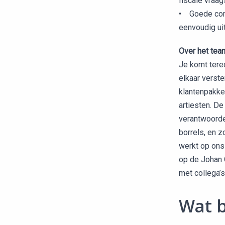
fiscale vraa
• Goede com
eenvoudig uit
Over het tea
Je komt terec
elkaar verst
klantenpakket
artiesten. De 
verantwoorde
borrels, en z
werkt op ons
op de Johan 
met collega’s
Wat b