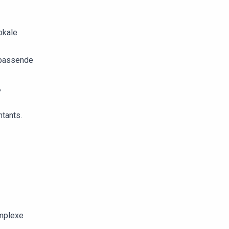
okale
 passende
,
tants.
omplexe