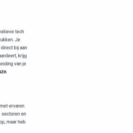
vatieve tech
tukken. Je
irect bij aan
ardeert, krijg
eiding van je
uze.
 met ervaren
e sectoren en
top, maar heb