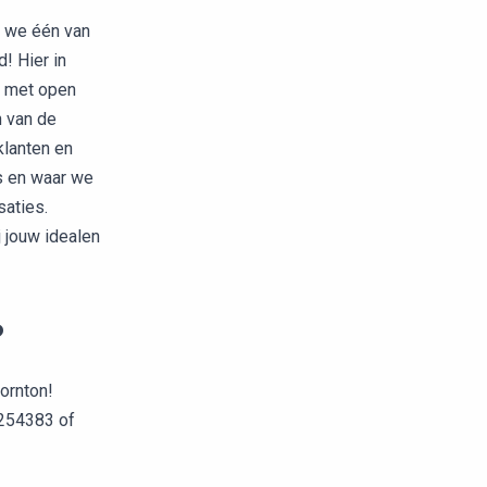
n we één van
! Hier in
e met open
n van de
klanten en
is en waar we
saties.
j jouw idealen
?
Thornton!
9254383 of