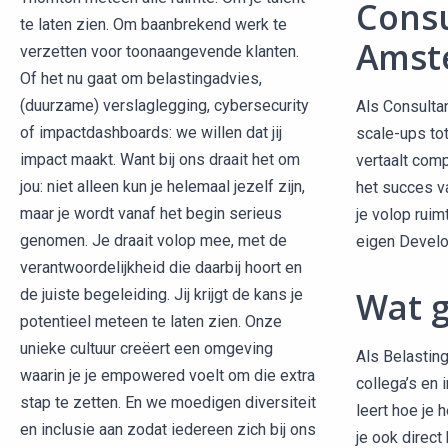
Consu
te laten zien. Om baanbrekend werk te
Amst
verzetten voor toonaangevende klanten.
Of het nu gaat om belastingadvies,
(duurzame) verslaglegging, cybersecurity
Als Consulta
of impactdashboards: we willen dat jij
scale-ups tot
impact maakt. Want bij ons draait het om
vertaalt comp
jou: niet alleen kun je helemaal jezelf zijn,
het succes va
maar je wordt vanaf het begin serieus
je volop ruim
genomen. Je draait volop mee, met de
eigen Develo
verantwoordelijkheid die daarbij hoort en
Wat g
de juiste begeleiding. Jij krijgt de kans je
potentieel meteen te laten zien. Onze
unieke cultuur creëert een omgeving
Als Belasting
waarin je je empowered voelt om die extra
collega’s en 
stap te zetten. En we moedigen diversiteit
leert hoe je 
en inclusie aan zodat iedereen zich bij ons
je ook direct