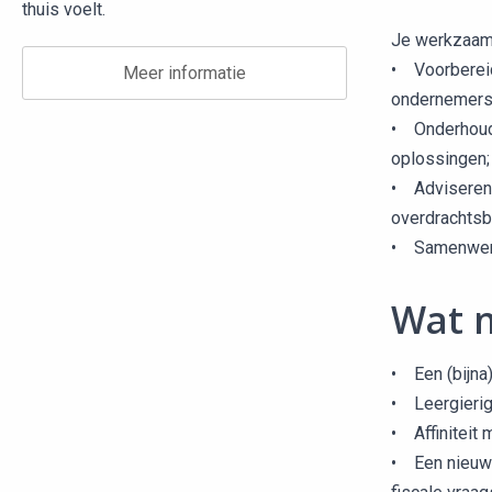
thuis voelt.
Je werkzaamh
• Voorbereid
Meer informatie
ondernemers t
• Onderhoude
oplossingen;
• Adviseren 
overdrachtsb
• Samenwerke
Wat 
• Een (bijna
• Leergierig
• Affiniteit 
• Een nieuws