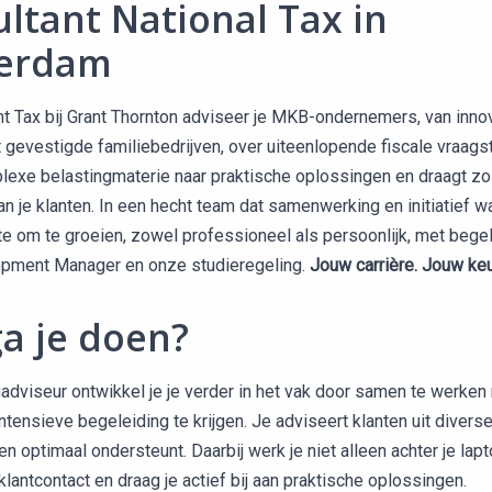
ltant National Tax in
erdam
nt Tax bij Grant Thornton adviseer je MKB-ondernemers, van inno
 gevestigde familiebedrijven, over uiteenlopende fiscale vraags
lexe belastingmaterie naar praktische oplossingen en draagt zo d
n je klanten. In een hecht team dat samenwerking en initiatief wa
te om te groeien, zowel professioneel als persoonlijk, met begel
pment Manager en onze studieregeling.
Jouw carrière. Jouw ke
a je doen?
adviseur ontwikkel je je verder in het vak door samen te werken
intensieve begeleiding te krijgen. Je adviseert klanten uit divers
hen optimaal ondersteunt. Daarbij werk je niet alleen achter je lap
 klantcontact en draag je actief bij aan praktische oplossingen.