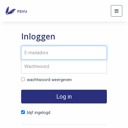
Toggl
navig
Inloggen
wachtwoord weergeven
Log in
blijf ingelogd