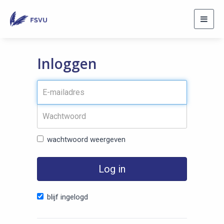
Toggl
navig
Inloggen
wachtwoord weergeven
Log in
blijf ingelogd