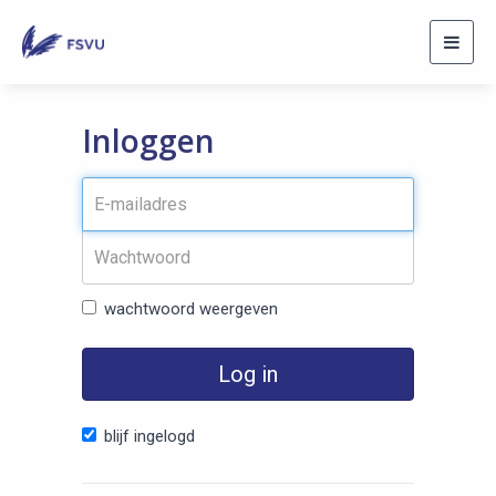
Toggl
navig
Inloggen
wachtwoord weergeven
Log in
blijf ingelogd